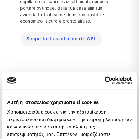
capillare e ai suoi servizi efficienti, riesce a
portare ovunque, dalla tua casa alla tua
azienda tutto il calore di un combustibile
economico, sicuro e pronto all’uso.
Scopri la linea di prodotti GPL
Energia Elettrica e Gas
Αυτή η ιστοσελίδα χρησιμοποιεί cookies
Χρησιμοποιούμε cookie για την εξατομίκευση
Naturale
περιεχομένου και διαφημίσεων, την παροχή λειτουργιών
κοινωνικών μέσων και την ανάλυση της
επισκεψιμότητάς μας. Επιπλέον, μοιραζόμαστε