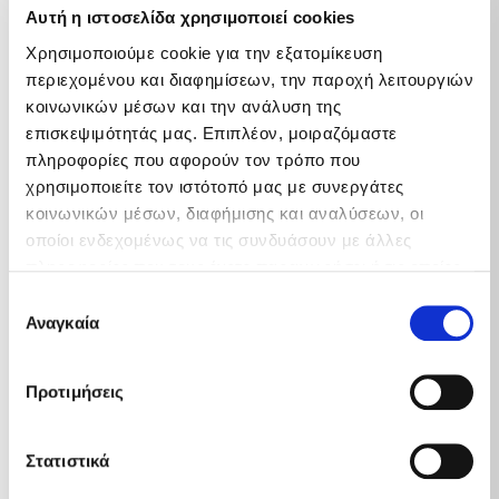
• Διπλωματούχος Μηχανολόγος Μηχανικός του
Αυτή η ιστοσελίδα χρησιμοποιεί cookies
Εθνικού Μετσόβιου Πολυτεχνείου
• Εργάζεται στην PetroGaz από το 2021
Χρησιμοποιούμε cookie για την εξατομίκευση
περιεχομένου και διαφημίσεων, την παροχή λειτουργιών
κοινωνικών μέσων και την ανάλυση της
επισκεψιμότητάς μας. Επιπλέον, μοιραζόμαστε
πληροφορίες που αφορούν τον τρόπο που
χρησιμοποιείτε τον ιστότοπό μας με συνεργάτες
κοινωνικών μέσων, διαφήμισης και αναλύσεων, οι
οποίοι ενδεχομένως να τις συνδυάσουν με άλλες
πληροφορίες που τους έχετε παραχωρήσει ή τις οποίες
έχουν συλλέξει σε σχέση με την από μέρους σας χρήση
Επιλογή
των υπηρεσιών τους.
Αναγκαία
συγκατάθεσης
Διευθυντής Κανονιστικής
Προτιμήσεις
Συμμόρφωσης, Υγείας, Ασφάλειας &
Περιβάλλοντος
Στατιστικά
• Διονύσιος Μεγαλομάστορας