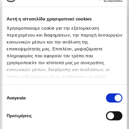
serbatoi
di diverse capacità in base alle
esigenze: un combustibile economico, sicuro e
pronto all’uso.
Αυτή η ιστοσελίδα χρησιμοποιεί cookies
Χρησιμοποιούμε cookie για την εξατομίκευση
Scopri le soluzioni ButanGas
περιεχομένου και διαφημίσεων, την παροχή λειτουργιών
κοινωνικών μέσων και την ανάλυση της
επισκεψιμότητάς μας. Επιπλέον, μοιραζόμαστε
πληροφορίες που αφορούν τον τρόπο που
χρησιμοποιείτε τον ιστότοπό μας με συνεργάτες
κοινωνικών μέσων, διαφήμισης και αναλύσεων, οι
οποίοι ενδεχομένως να τις συνδυάσουν με άλλες
πληροφορίες που τους έχετε παραχωρήσει ή τις οποίες
έχουν συλλέξει σε σχέση με την από μέρους σας χρήση
Επιλογή
των υπηρεσιών τους.
Αναγκαία
συγκατάθεσης
Προτιμήσεις