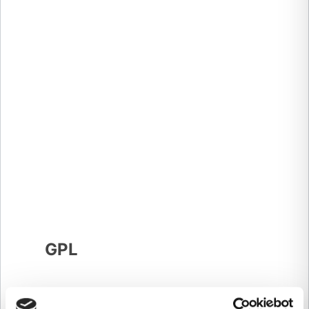
GPL
ButanGas fornisce GPL in
bombole
e
piccoli