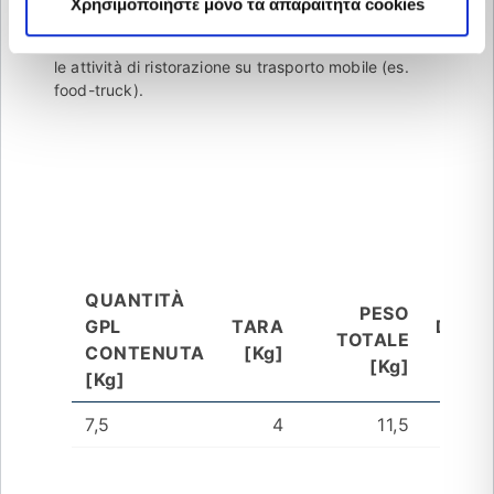
Χρησιμοποιήστε μόνο τα απαραίτητα cookies
rendono particolarmente adatta al trasporto e
all’utilizzo in campeggio, in ambito nautico e in tutte
le attività di ristorazione su trasporto mobile (es.
food-truck).
QUANTITÀ
PESO
GPL
TARA
DIMEN
TOTALE
CONTENUTA
[Kg]
D X H
[Kg]
[Kg]
7,5
4
11,5
30