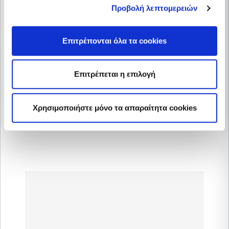
Prezzo fisso monorario
Προβολή λεπτομερειών
per 24 mesi, utenze PMI,
promozione utenti GPL
Επιτρέπονται όλα τα cookies
Prezzo fisso monorario
Επιτρέπεται η επιλογή
per 36 mesi, utenze PMI,
promozione utenti GPL
Χρησιμοποιήστε μόνο τα απαραίτητα cookies